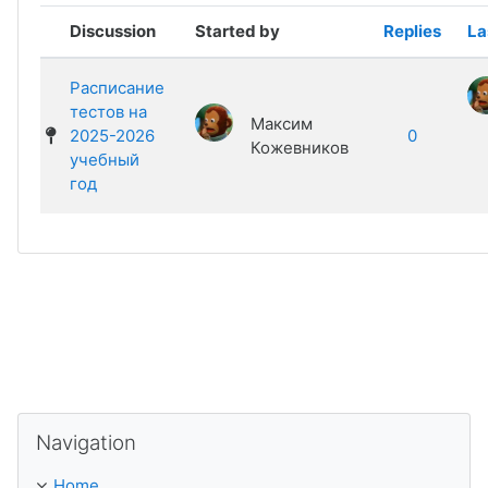
Showing 1 of 1 discussions
Discussion
Started by
Replies
La
Расписание
тестов на
Максим
2025-2026
0
Кожевников
учебный
год
Skip Navigation
Navigation
Home